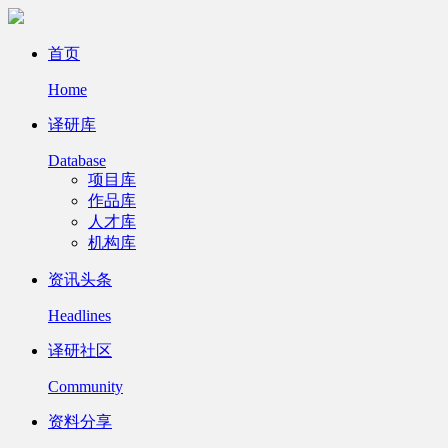
首页
Home
译研库
Database
项目库
作品库
人才库
机构库
资讯头条
Headlines
译研社区
Community
资料分享