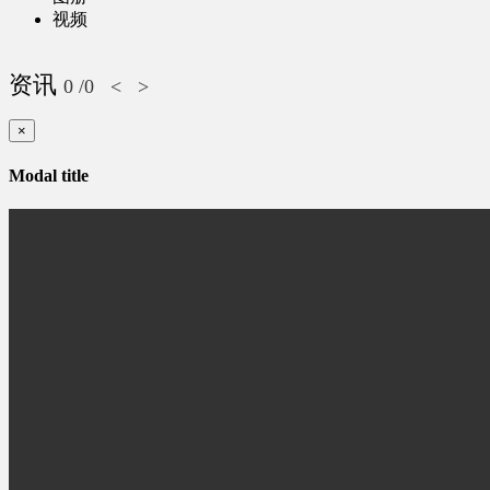
视频
资讯
0
/0
<
>
×
Modal title