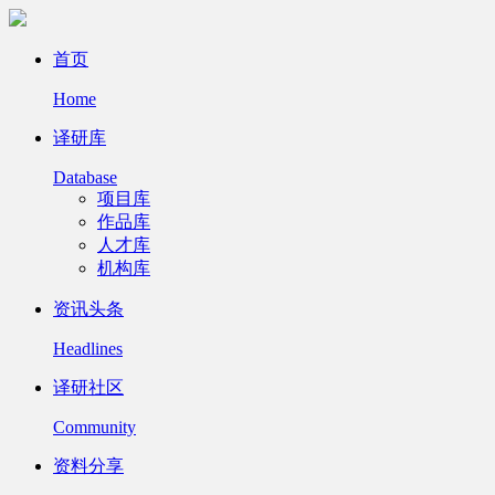
首页
Home
译研库
Database
项目库
作品库
人才库
机构库
资讯头条
Headlines
译研社区
Community
资料分享