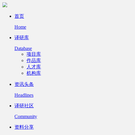
首页
Home
译研库
Database
项目库
作品库
人才库
机构库
资讯头条
Headlines
译研社区
Community
资料分享