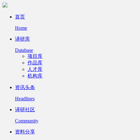
首页
Home
译研库
Database
项目库
作品库
人才库
机构库
资讯头条
Headlines
译研社区
Community
资料分享