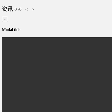
资讯
0
/0
<
>
×
Modal title