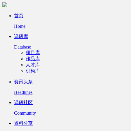
首页
Home
译研库
Database
项目库
作品库
人才库
机构库
资讯头条
Headlines
译研社区
Community
资料分享