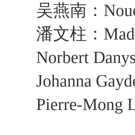
吴燕南：Nouons-no
潘文柱：Made in C
Norbert Dan
Johanna Gay
Pierre-Mong