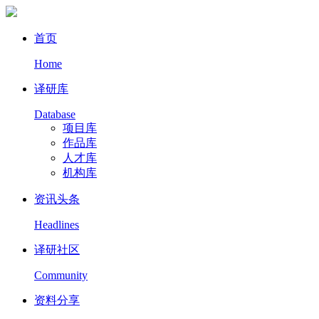
首页
Home
译研库
Database
项目库
作品库
人才库
机构库
资讯头条
Headlines
译研社区
Community
资料分享