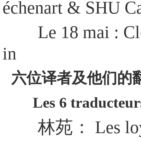
échenart & SHU C
Le 18 mai : Clôtu
in
六位译者及他们的
Les 6 traducteurs e
林苑： Les loyauté