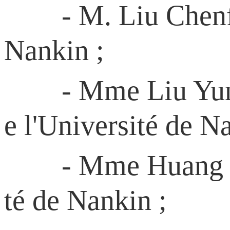
- M. Liu Chenfu, p
Nankin ;
- Mme Liu Yunhong
e l'Université de N
- Mme Huang Hong,
té de Nankin ;