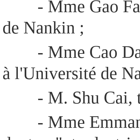
- Mme Gao Fang, p
de Nankin ;
- Mme Cao Danhong
à l'Université de N
- M. Shu Cai, tute
- Mme Emmanuelle 