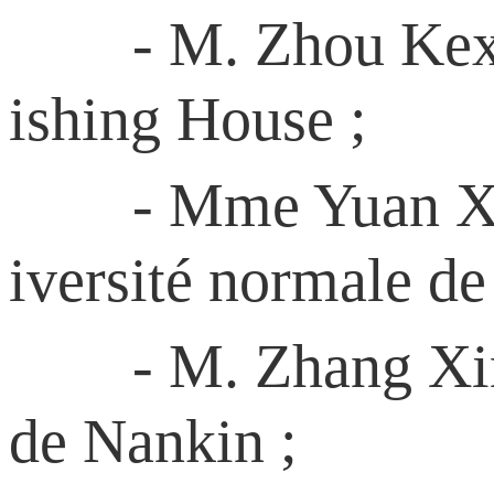
- M. Zhou Kexi, é
ishing House ;
- Mme Yuan Xiaoyi
iversité normale de
- M. Zhang Xinmu,
de Nankin ;