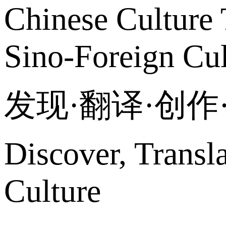
Chinese Culture 
Sino-Foreign Cul
发现·翻译·创
Discover, Transl
Culture