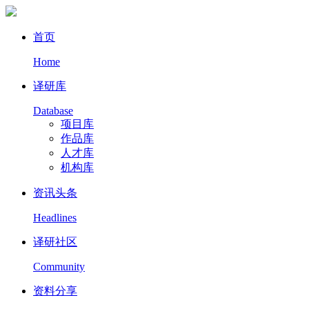
首页
Home
译研库
Database
项目库
作品库
人才库
机构库
资讯头条
Headlines
译研社区
Community
资料分享