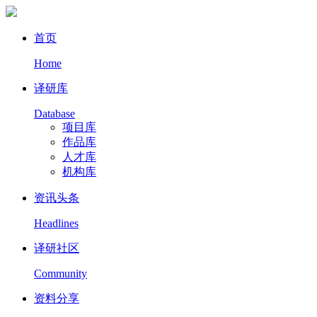
首页
Home
译研库
Database
项目库
作品库
人才库
机构库
资讯头条
Headlines
译研社区
Community
资料分享