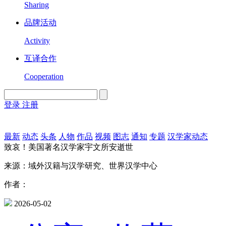
Sharing
品牌活动
Activity
互译合作
Cooperation
登录
注册
English
Version
最新
动态
头条
人物
作品
视频
图志
通知
专题
汉学家动态
致哀！美国著名汉学家宇文所安逝世
来源：域外汉籍与汉学研究、世界汉学中心
作者：
2026-05-02