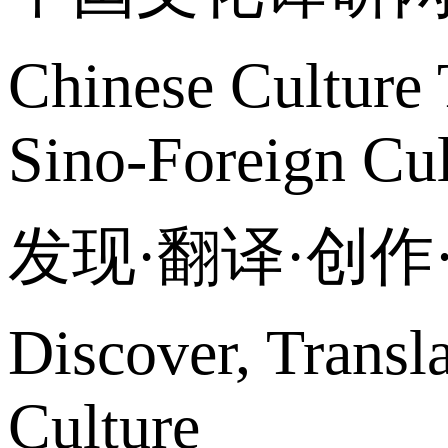
Chinese Culture 
Sino-Foreign Cul
发现·翻译·创
Discover, Transl
Culture