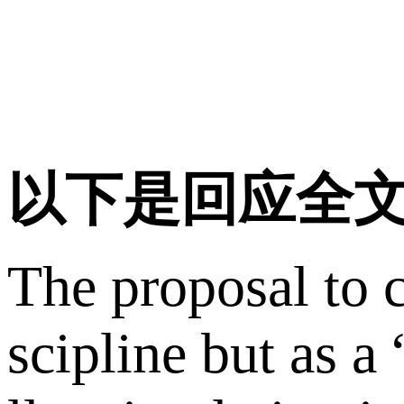
以下是回应全
The proposal to 
scipline but as a