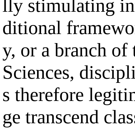
lly stimulating in
ditional framewo
y, or a branch of
Sciences, discipli
s therefore legit
ge transcend clas