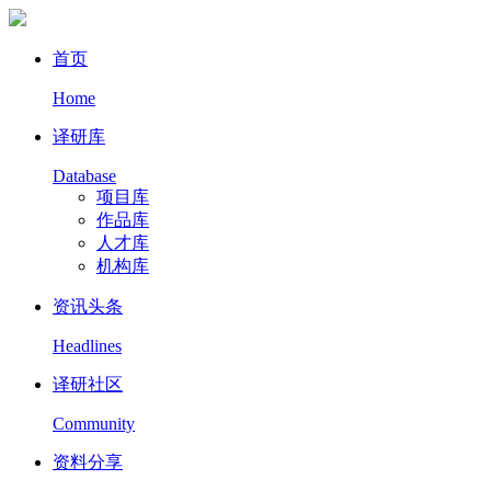
首页
Home
译研库
Database
项目库
作品库
人才库
机构库
资讯头条
Headlines
译研社区
Community
资料分享