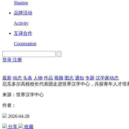
Sharing
品牌活动
Activity
互译合作
Cooperation
登录
注册
English
Version
最新
动态
头条
人物
作品
视频
图志
通知
专题
汉学家动态
厄瓜多尔高校校长代表团走进世界汉学中心，共探青年人才培
来源：世界汉学中心
作者：
2026-04-28
分享
收藏