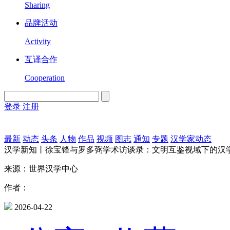
Sharing
品牌活动
Activity
互译合作
Cooperation
登录
注册
English
Version
最新
动态
头条
人物
作品
视频
图志
通知
专题
汉学家动态
汉学新知丨徐宝锋与罗多弼学术访谈录：文明互鉴视域下的汉
来源：世界汉学中心
作者：
2026-04-22