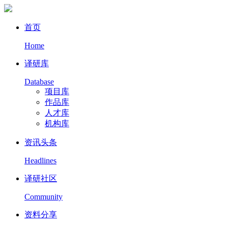
首页
Home
译研库
Database
项目库
作品库
人才库
机构库
资讯头条
Headlines
译研社区
Community
资料分享