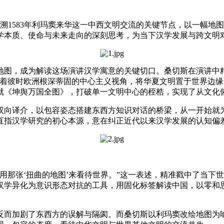
回溯1583年利玛窦来华这一中西文明交流的关键节点，以一幅
学本质、使命与未来走向的深刻思考，为当下汉学发展与跨文明
地图，成为解读这场演讲汉学寓意的关键切口。桑切斯在演讲中
带着彼时欧洲根深蒂固的中心主义视角，将华夏文明置于世界边
就《坤舆万国全图》，打破单一文明中心的桎梏，实现了从文化
向译介，以包容姿态搭建东西方知识对话的桥梁，从一开始就为
是直指汉学研究的初心本源，意在纠正近代以来汉学发展的认知
那张‘扭曲的地图’来看待世界。”这一表述，精准戳中了当下
汉学异化为意识形态对抗的工具，用固化标签解读中国，以零和
而加剧了东西方的误解与隔阂。而桑切斯以利玛窦改绘地图为喻