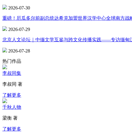
2026-07-30
重磅！厄瓜多尔前副总统达希克加盟世界汉学中心全球南方战
2026-07-29
北京人文论坛｜中缅文学互鉴与跨文化传播实践——专访缅甸
2026-07-28
热门作品
李叔同集
李叔同 著
了解更多
千秋人物
梁衡 著
了解更多