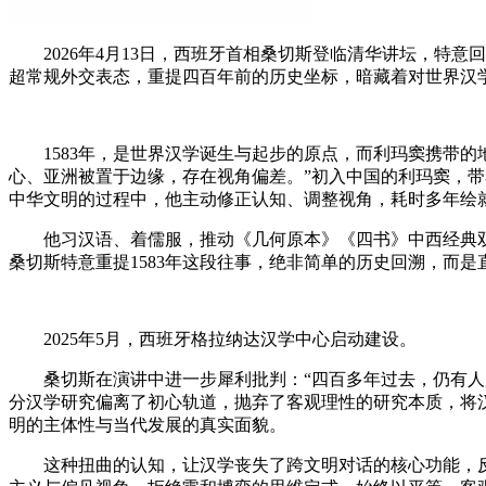
2026年4月13日，西班牙首相桑切斯登临清华讲坛，特意
超常规外交表态，重提四百年前的历史坐标，暗藏着对世界汉
1583年，是世界汉学诞生与起步的原点，而利玛窦携带的
心、亚洲被置于边缘，存在视角偏差。”初入中国的利玛窦，
中华文明的过程中，他主动修正认知、调整视角，耗时多年绘
他习汉语、着儒服，推动《几何原本》《四书》中西经典双
桑切斯特意重提1583年这段往事，绝非简单的历史回溯，而
2025年5月，西班牙格拉纳达汉学中心启动建设。
桑切斯在演讲中进一步犀利批判：“四百多年过去，仍有人用
分汉学研究偏离了初心轨道，抛弃了客观理性的研究本质，将
明的主体性与当代发展的真实面貌。
这种扭曲的认知，让汉学丧失了跨文明对话的核心功能，反