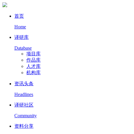
首页
Home
译研库
Database
项目库
作品库
人才库
机构库
资讯头条
Headlines
译研社区
Community
资料分享