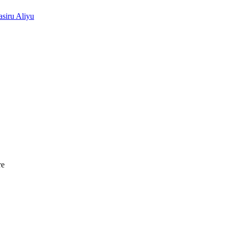
siru Aliyu
re