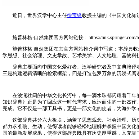
近日，世界汉学中心主任
徐宝锋
教授主编的《中国文化知
施普林格·自然集团官方网站链接：https://link.springer.com/book/9789
施普林格·自然集团在其官方网站推介词中写道：本辞典收录
学思想、社会治理、文史掌故、艺术美学、人文地理、器物科
辞典主要面向中国文化爱好者、汉学研究者及中文典籍译者
三是构建逻辑清晰的检索框架，四是打造包罗万象的沉浸式阅
在波澜壮阔的中华文化长河中，每一滴水珠都闪耀着千年的
知识辞典》正是为了回应这一时代需求，应运而生的一部杰作
完成。它不仅是一部工具书，更是一部文化的使者，为海外学
这部辞典共分六大板块，涵盖了思想观念、社会治理、历史文
都力求准确、生动，使得读者能够轻松地理解并掌握中国文化
国的最新发展成果，使得这部辞典既具有历史厚重感，又充满