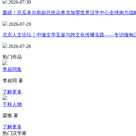
2026-07-30
重磅！厄瓜多尔前副总统达希克加盟世界汉学中心全球南方战
2026-07-29
北京人文论坛｜中缅文学互鉴与跨文化传播实践——专访缅甸
2026-07-28
热门作品
李叔同集
李叔同 著
了解更多
千秋人物
梁衡 著
了解更多
热门汉学家