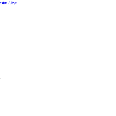
siru Aliyu
re