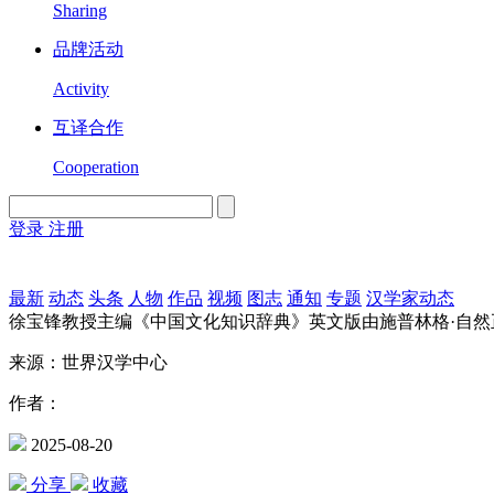
Sharing
品牌活动
Activity
互译合作
Cooperation
登录
注册
English
Version
最新
动态
头条
人物
作品
视频
图志
通知
专题
汉学家动态
徐宝锋教授主编《中国文化知识辞典》英文版由施普林格·自然
来源：世界汉学中心
作者：
2025-08-20
分享
收藏