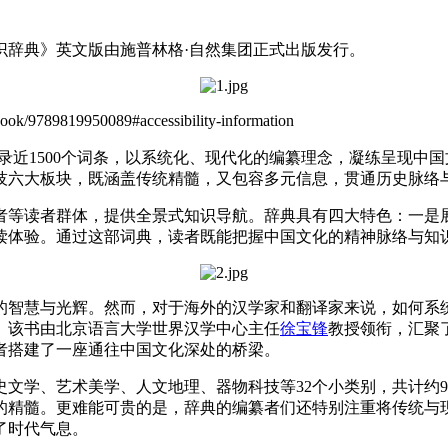
识辞典》英文版由施普林格·自然集团正式出版发行。
819950089#accessibility-information
近1500个词条，以系统化、现代化的编纂理念，凝练呈现中
技六大板块，既涵盖传统精髓，又包容多元信息，贯通历史脉络
等读者群体，提供全景式知识导航。辞典具有四大特色：一是展
读体验。通过这部词典，读者既能把握中国文化的精神脉络与知
智慧与光辉。然而，对于海外的汉学家和翻译家来说，如何系统
。该书由北京语言大学世界汉学中心主任
徐宝锋
教授领衔，汇聚
者搭建了一座通往中国文化深处的桥梁。
学、艺术美学、人文地理、器物科技等32个小类别，共计约9
的精髓。更难能可贵的是，辞典的编纂者们还特别注重将传统与
了时代气息。