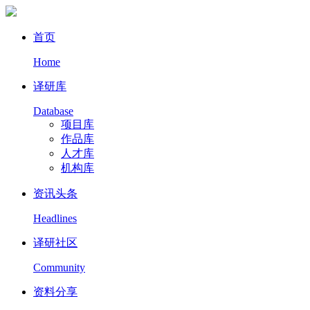
首页
Home
译研库
Database
项目库
作品库
人才库
机构库
资讯头条
Headlines
译研社区
Community
资料分享