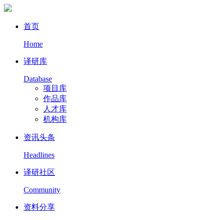
首页
Home
译研库
Database
项目库
作品库
人才库
机构库
资讯头条
Headlines
译研社区
Community
资料分享