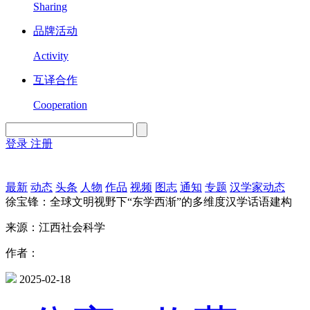
Sharing
品牌活动
Activity
互译合作
Cooperation
登录
注册
English
Version
最新
动态
头条
人物
作品
视频
图志
通知
专题
汉学家动态
徐宝锋：全球文明视野下“东学西渐”的多维度汉学话语建构
来源：江西社会科学
作者：
2025-02-18