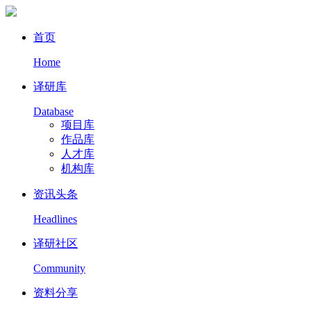
首页
Home
译研库
Database
项目库
作品库
人才库
机构库
资讯头条
Headlines
译研社区
Community
资料分享