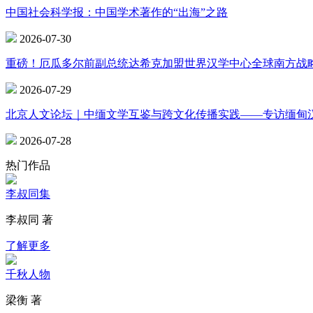
中国社会科学报：中国学术著作的“出海”之路
2026-07-30
重磅！厄瓜多尔前副总统达希克加盟世界汉学中心全球南方战
2026-07-29
北京人文论坛｜中缅文学互鉴与跨文化传播实践——专访缅甸
2026-07-28
热门作品
李叔同集
李叔同 著
了解更多
千秋人物
梁衡 著