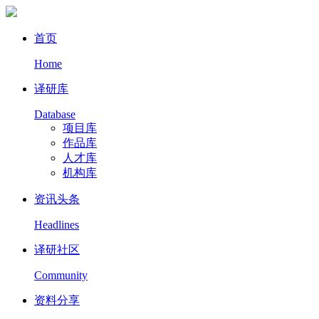
首页
Home
译研库
Database
项目库
作品库
人才库
机构库
资讯头条
Headlines
译研社区
Community
资料分享