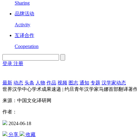
Sharing
品牌活动
Activity
互译合作
Cooperation
登录
注册
English
Version
最新
动态
头条
人物
作品
视频
图志
通知
专题
汉学家动态
世界汉学中心学术成果速递 | 约旦青年汉学家马娜首部翻译著
来源：中国文化译研网
作者：
2024-06-18
分享
收藏