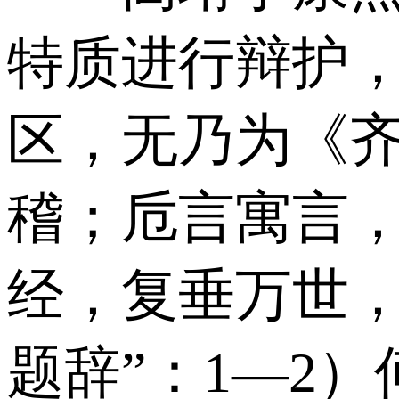
特质进行辩护，
区，无乃为《
稽；卮言寓言，
经，复垂万世，
题辞”：1—2