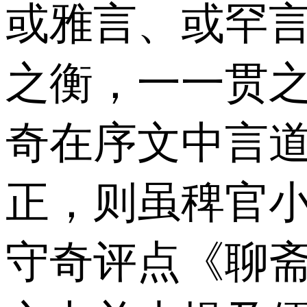
或雅言、或罕
之衡，一一贯之
奇在序文中言道
正，则虽稗官小
守奇评点《聊