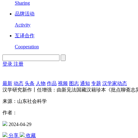
Sharing
品牌活动
Activity
互译合作
Cooperation
登录
注册
English
Version
最新
动态
头条
人物
作品
视频
图志
通知
专题
汉学家动态
汉学研究新作丨任增强：由新见法国藏汉籍珍本《批点聊斋志
来源：山东社会科学
作者：
2024-04-29
分享
收藏