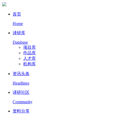
首页
Home
译研库
Database
项目库
作品库
人才库
机构库
资讯头条
Headlines
译研社区
Community
资料分享