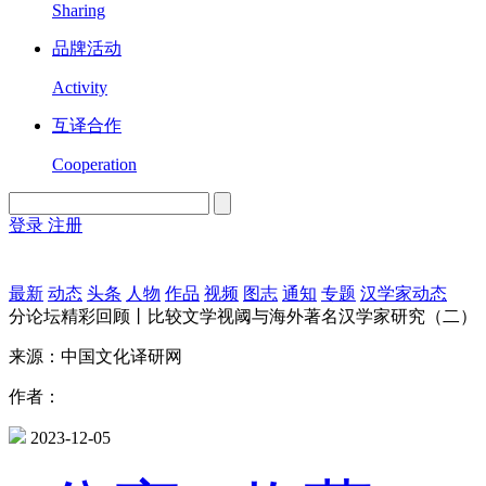
Sharing
品牌活动
Activity
互译合作
Cooperation
登录
注册
English
Version
最新
动态
头条
人物
作品
视频
图志
通知
专题
汉学家动态
分论坛精彩回顾丨比较文学视阈与海外著名汉学家研究（二）
来源：中国文化译研网
作者：
2023-12-05