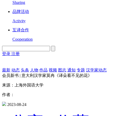
Sharing
品牌活动
Activity
互译合作
Cooperation
登录
注册
English
Version
最新
动态
头条
人物
作品
视频
图志
通知
专题
汉学家动态
会员新书 | 意大利汉学家莫冉《译朵看不见的花》
来源：上海外国语大学
作者：
2023-08-24