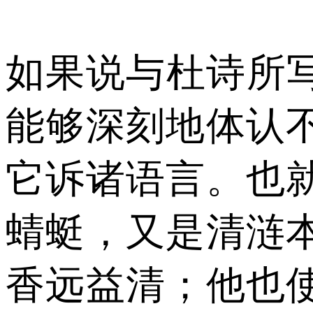
如果说与杜诗所
能够深刻地体认
它诉诸语言。也
蜻蜓，又是清涟
香远益清；他也