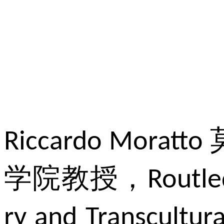
Riccardo Moratto
学院教授，
Routle
ry and Transcultur