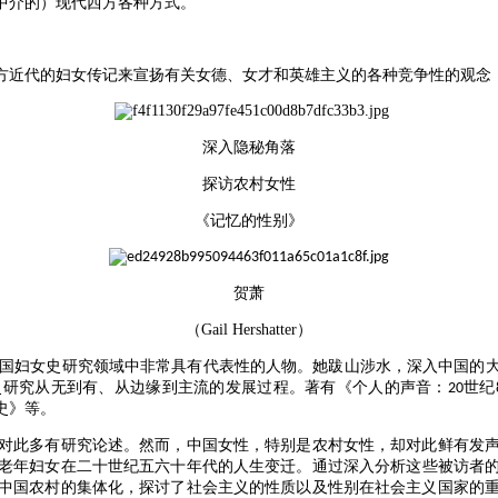
中介的）现代西方各种方式。
方近代的妇女传记来宣扬有关女德、女才和英雄主义的各种竞争性的观念
深入隐秘角落
探访农村女性
《记忆的性别》
贺萧
（
Gail Hershatter
）
国妇女史研究领域中非常具有代表性的人物。她跋山涉水，深入中国的
史研究从无到有、从边缘到主流的发展过程。著有《个人的声音：
世纪
20
史》等。
对此多有研究论述。然而，中国女性，特别是农村女性，却对此鲜有发
老年妇女在二十世纪五六十年代的人生变迁。通过深入分析这些被访者
中国农村的集体化，探讨了社会主义的性质以及性别在社会主义国家的