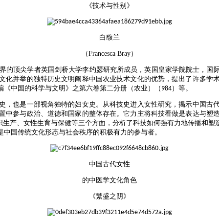
《技术与性别》
白馥兰
（
Francesca Bray
）
界的顶尖学者英国剑桥大学李约瑟研究所成员，英国皇家学院院士，国
文化并举的独特历史文明阐释中国农业技术文化的优势，提出了许多学
编《中国的科学与文明》之第六卷第二分册（农业）（
）等。
984
史，也是一部视角独特的妇女史。从科技史进入女性研究，揭示中国古
置中参与政治、道德和国家的整体存在。它力主将科技看做是表达与塑
纺织生产、女性生育与保健等三个方面，分析了科技如何强有力地传播和塑
是中国传统文化形态与社会秩序的积极有力的参与者。
中国古代女性
的中医学文化角色
《繁盛之阴》