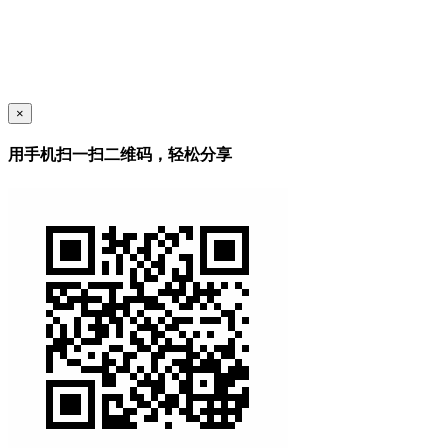
×
用手机扫一扫二维码，轻松分享