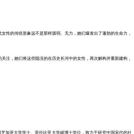
古代女性的传统形象远不是那样孱弱、无力，她们爆发出了蓬勃的生命力，
性的关注，她们将这些隐没的在历史长河中的女性，再次解构并重新建构，
得芝加哥大学学士、哥伦比亚大学硕博士学位，致力于研究中国宋代的社