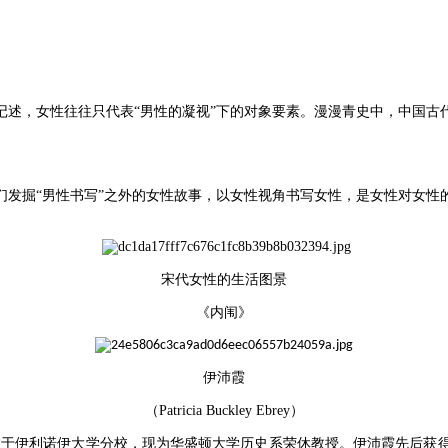
记述，女性往往只代表
“男性的凝视”下的对象要素。漫漫青史中，中国
们发掘
“男性书写”之外的女性故事，以女性视角书写女性，是女性对女
宋代女性的生活图景
《内闱》
伊沛霞
（
Patricia Buckley Ebrey
）
教于伊利诺伊大学分校，现为华盛顿大学历史系荣休教授。伊沛霞先后获