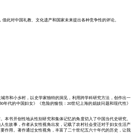
，借此对中国礼教、文化遗产和国家未来提出各种竞争性的评论。
大城市和小乡村，以史学家独特的洞见，利用跨学科研究方法，创作出一
年代的中国妇女》《危险的愉悦：
世纪上海的娼妓问题和现代性》
80
20
声。本书开创性地从性别研究和集体记忆的角度切入了中国当代史研究。
的人生故事，作者从女性视角出发，记载了农村社会变迁对于妇女生活产
重要作用。著作通过女性视角，丰富了二十世纪五六十年代的历史，让我