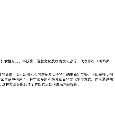
、妇女性别史、科技史、视觉文化及物质文化史等。代表作有《闺塾师：
育的提倡、女性出游机会的增多及女子特性的重新定义等。《闺塾师：明
儒家体系中创造了一种丰富多彩和颇具意义的文化生存方式。作者通过儒
，这种方法是以具体了解妇女是如何生活为前提的。