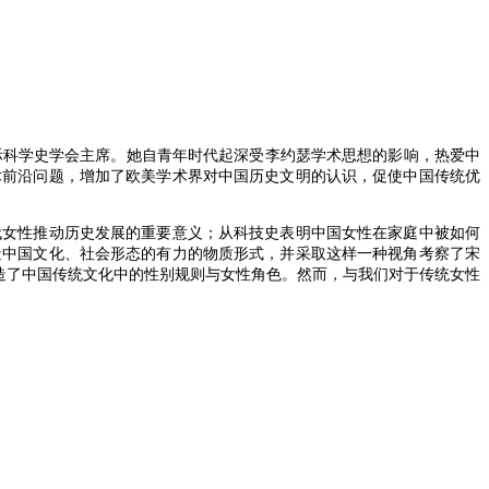
际科学史学会主席。她自青年时代起深受李约瑟学术思想的影响，热爱中
术前沿问题，增加了欧美学术界对中国历史文明的认识，促使中国传统优
代女性推动历史发展的重要意义；从科技史表明中国女性在家庭中被如何
造中国文化、社会形态的有力的物质形式，并采取这样一种视角考察了宋
造了中国传统文化中的性别规则与女性角色。然而，与我们对于传统女性