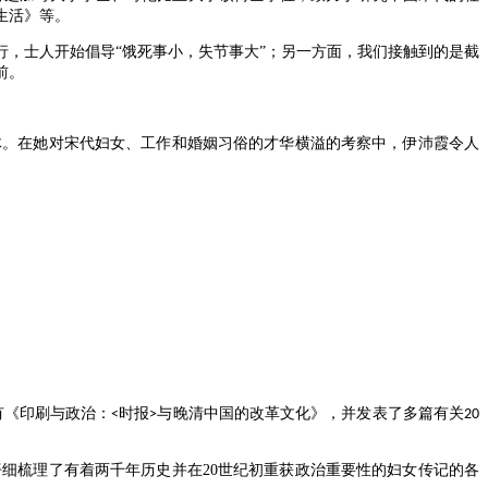
生活》等。
行，士人开始倡导
“饿死事小，失节事大”；另一方面，我们接触到的是截
前。
体。在她对宋代妇女、工作和婚姻习俗的才华横溢的考察中，伊沛霞令人
有《印刷与政治：
时报
与晚清中国的改革文化》，并发表了多篇有关
<
>
20
仔细梳理了有着两千年历史并在
20
世纪初重获政治重要性的妇女传记的各