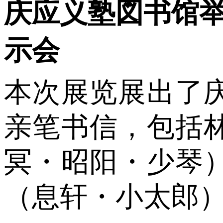
庆应义塾図书馆
示会
本次展览展出了
亲笔书信，包括
冥・昭阳・少琴
（息轩・小太郎