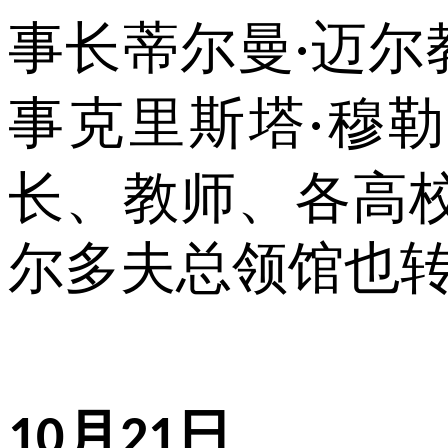
事长蒂尔曼
迈尔
·
事克里斯塔
穆勒
·
长、教师、各高
尔多夫总领馆也
月
日
10
21