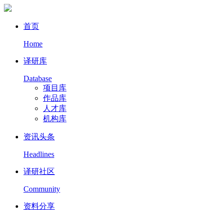
首页
Home
译研库
Database
项目库
作品库
人才库
机构库
资讯头条
Headlines
译研社区
Community
资料分享