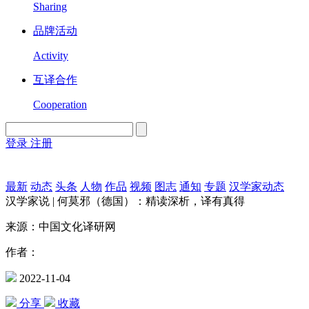
Sharing
品牌活动
Activity
互译合作
Cooperation
登录
注册
English
Version
最新
动态
头条
人物
作品
视频
图志
通知
专题
汉学家动态
汉学家说 | 何莫邪（德国）：精读深析，译有真得
来源：中国文化译研网
作者：
2022-11-04
分享
收藏