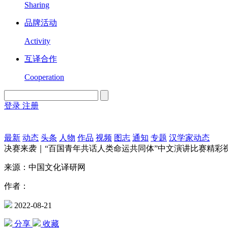
Sharing
品牌活动
Activity
互译合作
Cooperation
登录
注册
English
Version
最新
动态
头条
人物
作品
视频
图志
通知
专题
汉学家动态
决赛来袭｜“百国青年共话人类命运共同体”中文演讲比赛精彩
来源：中国文化译研网
作者：
2022-08-21
分享
收藏