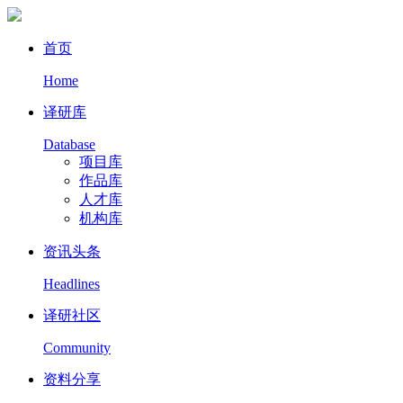
首页
Home
译研库
Database
项目库
作品库
人才库
机构库
资讯头条
Headlines
译研社区
Community
资料分享