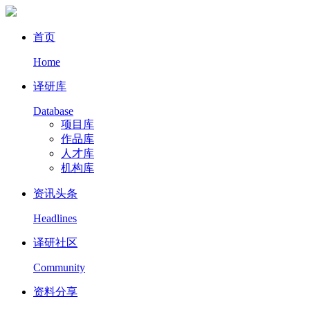
首页
Home
译研库
Database
项目库
作品库
人才库
机构库
资讯头条
Headlines
译研社区
Community
资料分享