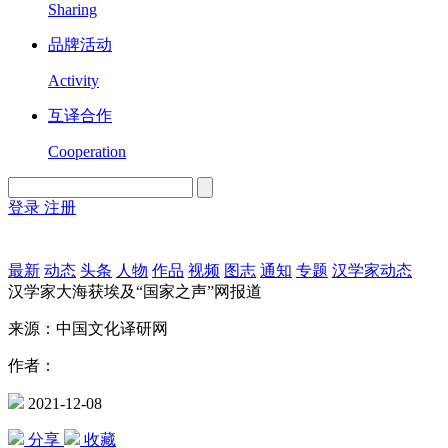
Sharing
品牌活动
Activity
互译合作
Cooperation
登录
注册
English
Version
最新
动态
头条
人物
作品
视频
图志
通知
专题
汉学家动态
汉学家大海获埃及“国家之声”网报道
来源：中国文化译研网
作者：
2021-12-08
分享
收藏