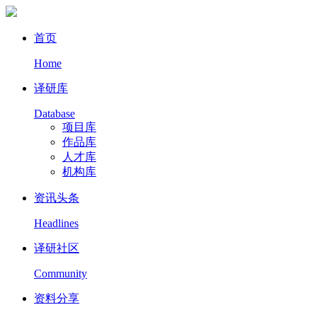
首页
Home
译研库
Database
项目库
作品库
人才库
机构库
资讯头条
Headlines
译研社区
Community
资料分享