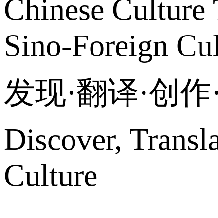
Chinese Culture 
Sino-Foreign Cul
发现·翻译·创
Discover, Transl
Culture