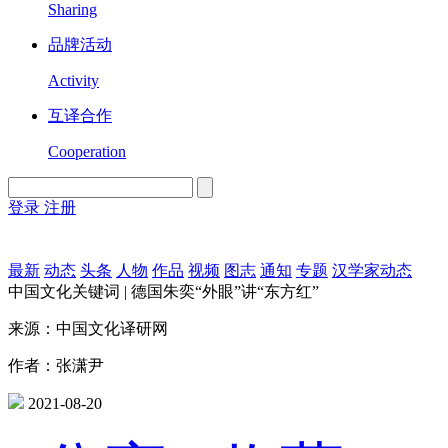
Sharing
品牌活动
Activity
互译合作
Cooperation
登录
注册
English
Version
最新
动态
头条
人物
作品
视频
图志
通知
专题
汉学家动态
中国文化关键词 | 德国朱奕“外眼”讲“东方红”
来源：中国文化译研网
作者：张潇尹
2021-08-20