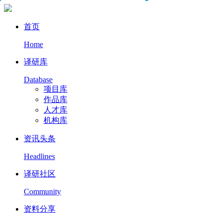
首页
Home
译研库
Database
项目库
作品库
人才库
机构库
资讯头条
Headlines
译研社区
Community
资料分享