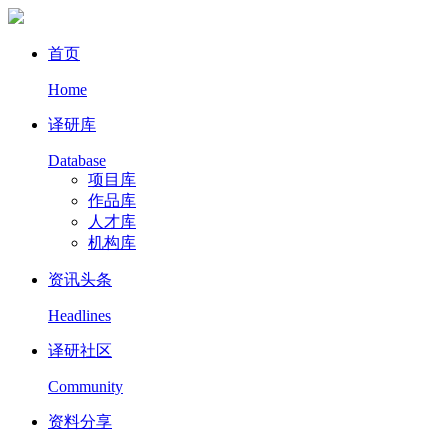
首页
Home
译研库
Database
项目库
作品库
人才库
机构库
资讯头条
Headlines
译研社区
Community
资料分享