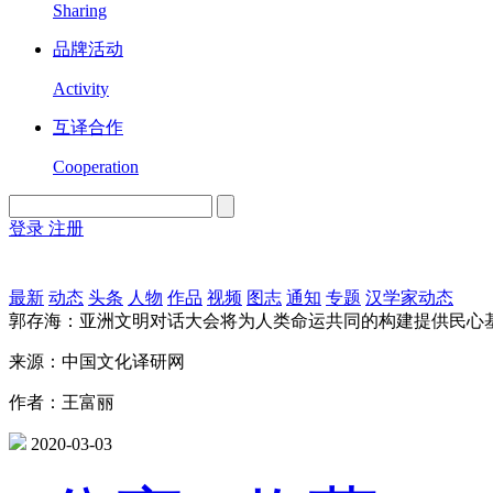
Sharing
品牌活动
Activity
互译合作
Cooperation
登录
注册
English
Version
最新
动态
头条
人物
作品
视频
图志
通知
专题
汉学家动态
郭存海：亚洲文明对话大会将为人类命运共同的构建提供民心
来源：中国文化译研网
作者：王富丽
2020-03-03