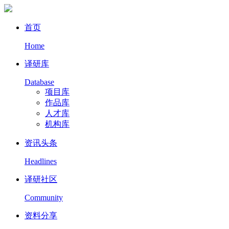
首页
Home
译研库
Database
项目库
作品库
人才库
机构库
资讯头条
Headlines
译研社区
Community
资料分享