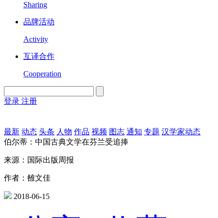
Sharing
品牌活动
Activity
互译合作
Cooperation
登录
注册
English
Version
最新
动态
头条
人物
作品
视频
图志
通知
专题
汉学家动态
伯尔蒂：中国古典文学在芬兰受追捧
来源：国际出版周报
作者：雒文佳
2018-06-15