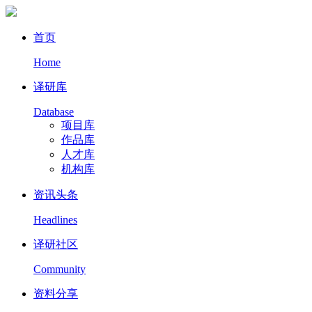
首页
Home
译研库
Database
项目库
作品库
人才库
机构库
资讯头条
Headlines
译研社区
Community
资料分享