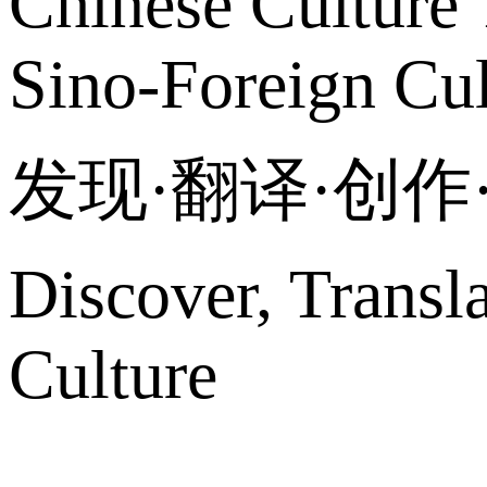
Chinese Culture 
Sino-Foreign Cul
发现·翻译·创
Discover, Transl
Culture
网站地图