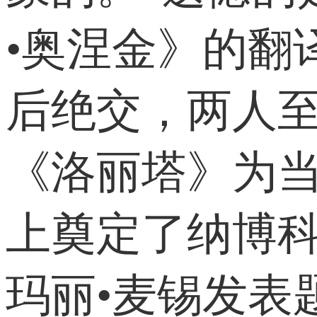
•奥涅金》的翻译
后绝交，两人至
《洛丽塔》为当
上奠定了纳博
玛丽•麦锡发表