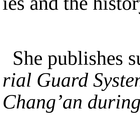
ies and the hist
She publishes 
rial Guard Syste
Chang’an during