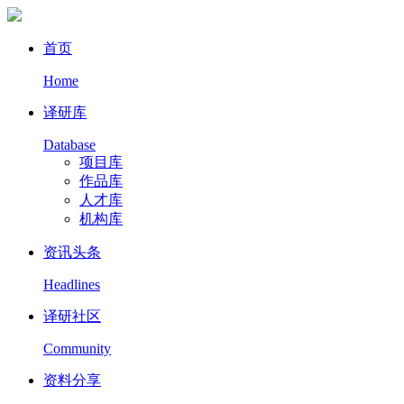
首页
Home
译研库
Database
项目库
作品库
人才库
机构库
资讯头条
Headlines
译研社区
Community
资料分享