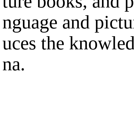
ture books, and p
nguage and pictur
uces the knowledg
na.