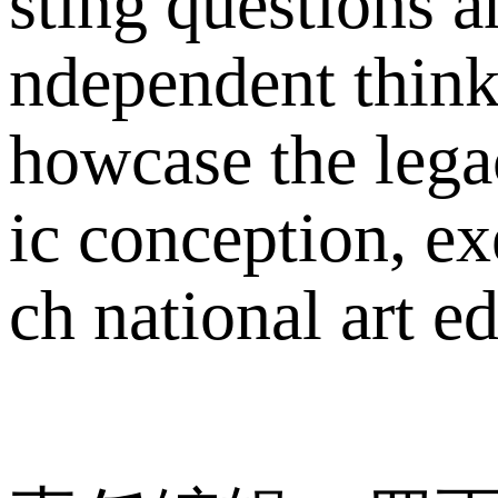
sting questions a
ndependent thinki
howcase the legac
ic conception, ex
ch national art e