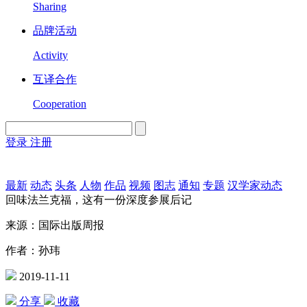
Sharing
品牌活动
Activity
互译合作
Cooperation
登录
注册
English
Version
最新
动态
头条
人物
作品
视频
图志
通知
专题
汉学家动态
回味法兰克福，这有一份深度参展后记
来源：国际出版周报
作者：孙玮
2019-11-11
分享
收藏