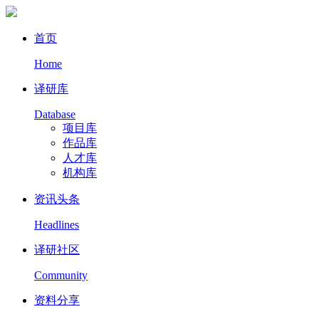
首页
Home
译研库
Database
项目库
作品库
人才库
机构库
资讯头条
Headlines
译研社区
Community
资料分享