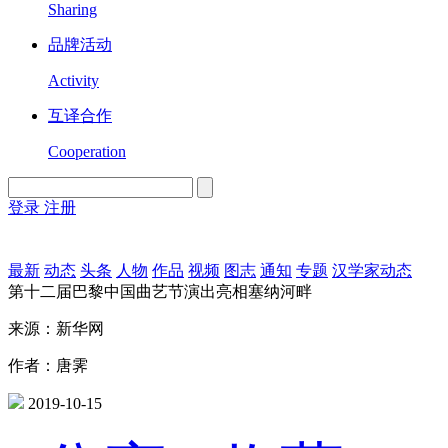
Sharing
品牌活动
Activity
互译合作
Cooperation
登录
注册
English
Version
最新
动态
头条
人物
作品
视频
图志
通知
专题
汉学家动态
第十二届巴黎中国曲艺节演出亮相塞纳河畔
来源：新华网
作者：唐霁
2019-10-15