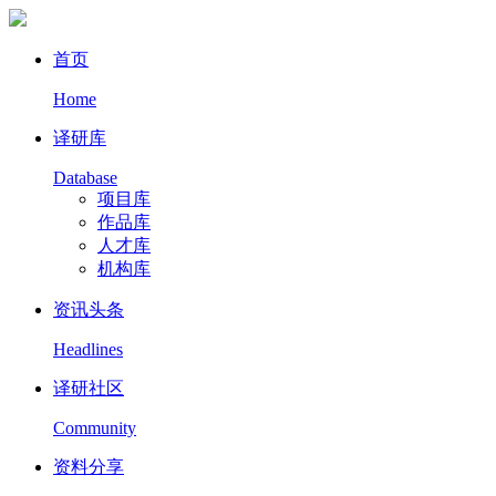
首页
Home
译研库
Database
项目库
作品库
人才库
机构库
资讯头条
Headlines
译研社区
Community
资料分享