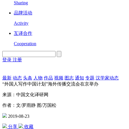
Sharing
品牌活动
Activity
互译合作
Cooperation
登录
注册
English
Version
最新
动态
头条
人物
作品
视频
图志
通知
专题
汉学家动态
“外国人写作中国计划”海外传播交流会在京举办
来源：中国文化译研网
作者：文/罗雨静 图/万国松
2019-08-23
分享
收藏