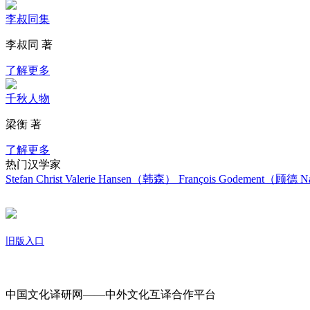
李叔同集
李叔同 著
了解更多
千秋人物
梁衡 著
了解更多
热门汉学家
Stefan Christ
Valerie Hansen（韩森）
François Godement（顾德
Na
旧版入口
关于我们
中国文化译研网——中外文化互译合作平台