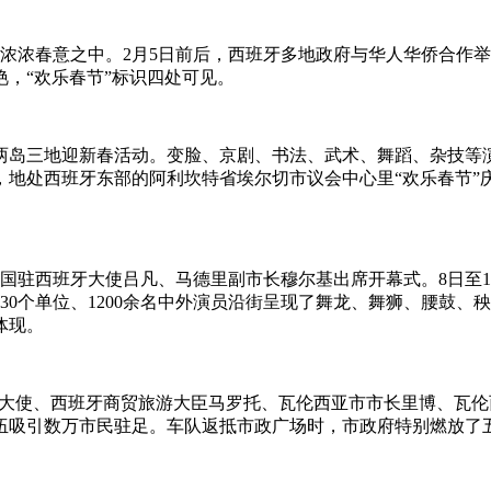
浓春意之中。2月5日前后，西班牙多地政府与华人华侨合作举
，“欢乐春节”标识四处可见。
岛三地迎新春活动。变脸、京剧、书法、武术、舞蹈、杂技等演出
，地处西班牙东部的阿利坎特省埃尔切市议会中心里“欢乐春节”
西班牙大使吕凡、马德里副市长穆尔基出席开幕式。8日至10
30个单位、1200余名中外演员沿街呈现了舞龙、舞狮、腰鼓
体现。
大使、西班牙商贸旅游大臣马罗托、瓦伦西亚市市长里博、瓦伦西
伍吸引数万市民驻足。车队返抵市政广场时，市政府特别燃放了五