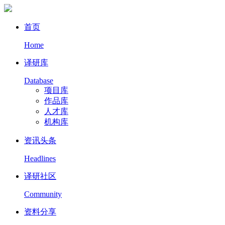
首页
Home
译研库
Database
项目库
作品库
人才库
机构库
资讯头条
Headlines
译研社区
Community
资料分享