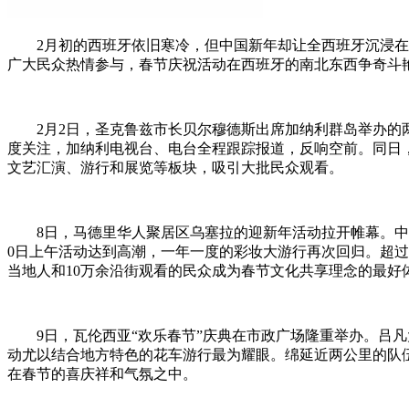
2月初的西班牙依旧寒冷，但中国新年却让全西班牙沉浸在浓
广大民众热情参与，春节庆祝活动在西班牙的南北东西争奇斗艳
2月2日，圣克鲁兹市长贝尔穆德斯出席加纳利群岛举办的两
度关注，加纳利电视台、电台全程跟踪报道，反响空前。同日
文艺汇演、游行和展览等板块，吸引大批民众观看。
8日，马德里华人聚居区乌塞拉的迎新年活动拉开帷幕。中国驻
0日上午活动达到高潮，一年一度的彩妆大游行再次回归。超过
当地人和10万余沿街观看的民众成为春节文化共享理念的最好
9日，瓦伦西亚“欢乐春节”庆典在市政广场隆重举办。吕凡
动尤以结合地方特色的花车游行最为耀眼。绵延近两公里的队
在春节的喜庆祥和气氛之中。