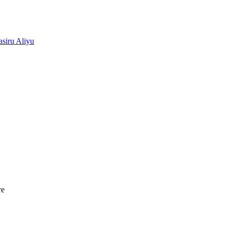
siru Aliyu
re