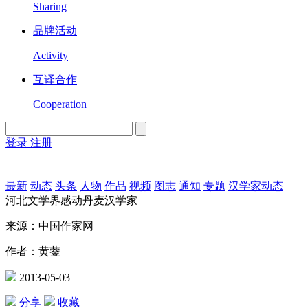
Sharing
品牌活动
Activity
互译合作
Cooperation
登录
注册
English
Version
最新
动态
头条
人物
作品
视频
图志
通知
专题
汉学家动态
河北文学界感动丹麦汉学家
来源：中国作家网
作者：黄蓥
2013-05-03
分享
收藏