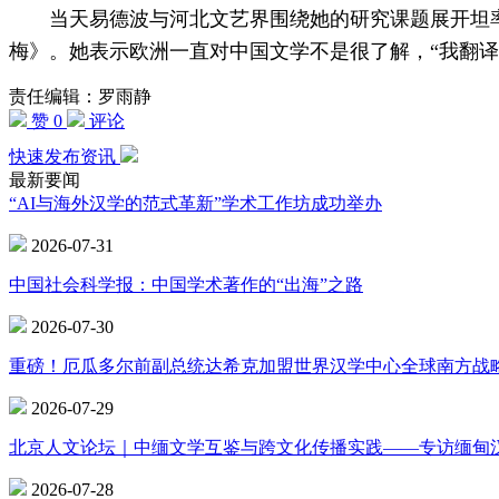
当天易德波与河北文艺界围绕她的研究课题展开坦率
梅》。她表示欧洲一直对中国文学不是很了解，“我翻
责任编辑：罗雨静
赞 0
评论
快速发布资讯
最新要闻
“AI与海外汉学的范式革新”学术工作坊成功举办
2026-07-31
中国社会科学报：中国学术著作的“出海”之路
2026-07-30
重磅！厄瓜多尔前副总统达希克加盟世界汉学中心全球南方战
2026-07-29
北京人文论坛｜中缅文学互鉴与跨文化传播实践——专访缅甸
2026-07-28