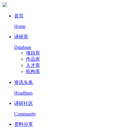
首页
Home
译研库
Database
项目库
作品库
人才库
机构库
资讯头条
Headlines
译研社区
Community
资料分享