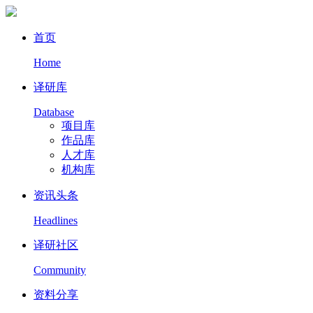
首页
Home
译研库
Database
项目库
作品库
人才库
机构库
资讯头条
Headlines
译研社区
Community
资料分享