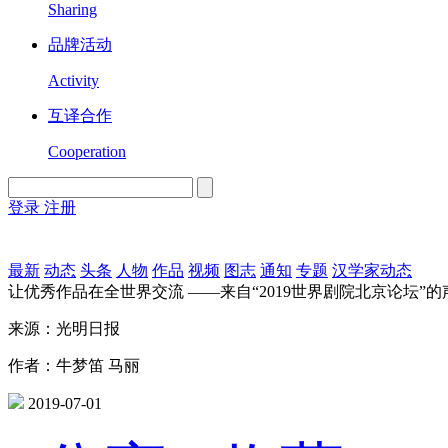
Sharing
品牌活动
Activity
互译合作
Cooperation
登录
注册
English
Version
最新
动态
头条
人物
作品
视频
图志
通知
专题
汉学家动态
让优秀作品在全世界交流 ——来自“2019世界剧院北京论坛”的
来源：光明日报
作者：牛梦笛 马丽
2019-07-01