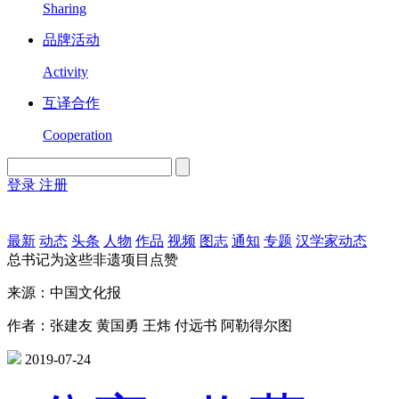
Sharing
品牌活动
Activity
互译合作
Cooperation
登录
注册
English
Version
最新
动态
头条
人物
作品
视频
图志
通知
专题
汉学家动态
总书记为这些非遗项目点赞
来源：中国文化报
作者：张建友 黄国勇 王炜 付远书 阿勒得尔图
2019-07-24