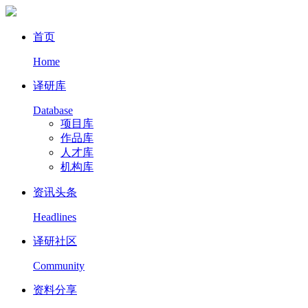
首页
Home
译研库
Database
项目库
作品库
人才库
机构库
资讯头条
Headlines
译研社区
Community
资料分享