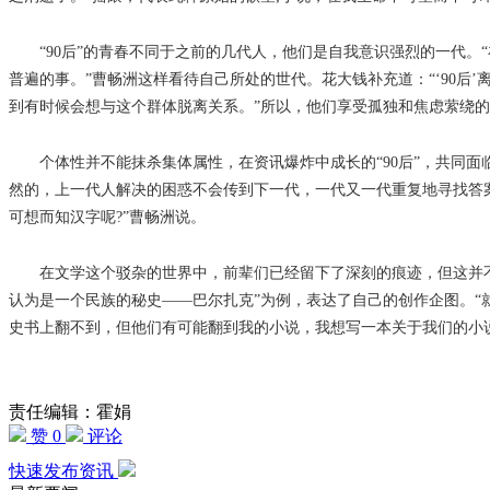
“90后”的青春不同于之前的几代人，他们是自我意识强烈的一代。“在
普遍的事。”曹畅洲这样看待自己所处的世代。花大钱补充道：“‘90后
到有时候会想与这个群体脱离关系。”所以，他们享受孤独和焦虑萦绕
个体性并不能抹杀集体属性，在资讯爆炸中成长的“90后”，共同面
然的，上一代人解决的困惑不会传到下一代，一代又一代重复地寻找答
可想而知汉字呢?”曹畅洲说。
在文学这个驳杂的世界中，前辈们已经留下了深刻的痕迹，但这并不会
认为是一个民族的秘史——巴尔扎克”为例，表达了自己的创作企图。“就
史书上翻不到，但他们有可能翻到我的小说，我想写一本关于我们的小
责任编辑：霍娟
赞 0
评论
快速发布资讯