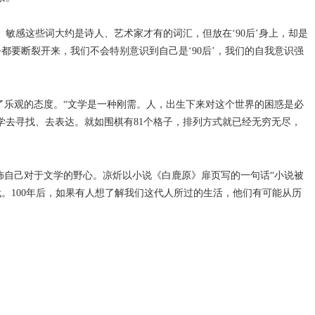
、敏感这些词大约是诗人、艺术家才有的词汇，但放在‘90后’身上，却是
都要断裂开来，我们不会特别意识到自己是‘90后’，我们的自我意识强
了乐观的态度。“文学是一种刚需。人，出生下来对这个世界的困惑是必
去寻找、去表达。就如围棋有81个格子，排列方式就已经无穷无尽，
饰自己对于文学的野心。凉炘以小说《白鹿原》扉页写的一句话“小说被
代。100年后，如果有人想了解我们这代人所过的生活，他们有可能从历