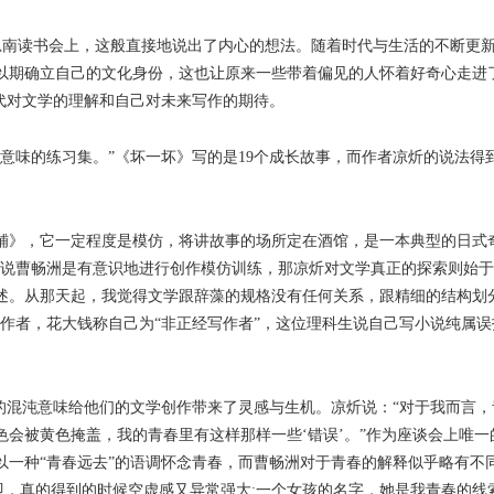
思南读书会上，这般直接地说出了内心的想法。随着时代与生活的不断更新
以期确立自己的文化身份，这也让原来一些带着偏见的人怀着好奇心走进
一代对文学的理解和自己对未来写作的期待。
味的练习集。”《坏一坏》写的是19个成长故事，而作者凉炘的说法得
》，它一定程度是模仿，将讲故事的场所定在酒馆，是一本典型的日式奇
果说曹畅洲是有意识地进行创作模仿训练，那凉炘对文学真正的探索则始于
述。从那天起，我觉得文学跟辞藻的规格没有任何关系，跟精细的结构划
作者，花大钱称自己为“非正经写作者”，这位理科生说自己写小说纯属误打
的混沌意味给他们的文学创作带来了灵感与生机。凉炘说：“对于我而言
会被黄色掩盖，我的青春里有这样那样一些‘错误’。”作为座谈会上唯
以一种“青春远去”的语调怀念青春，而曹畅洲对于青春的解释似乎略有不
即，真的得到的时候空虚感又异常强大;一个女孩的名字，她是我青春的线