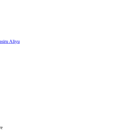
siru Aliyu
re