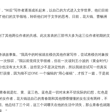
，“90后”写作者逐渐成长起来，以自己的方式进入文学世界。他们目前
了他们的文学领地，聆听他们对于文学的思考。日前，花大钱、曹畅洲
到了其他两位作者的共感。此次发表的三部书大多为这三位作者初期的文
谈故事集。“我高中的时候就在模仿其他作家写作，尝试将模仿对象按
一次惊叹，“我以前觉得文学很难，但在一次读到王小波的《黄金时代》
分也没有太大关系，这些至少不是决定性的，所以我就尝试写一些真实
误撞，因为拗不过ONE·一个编辑的“用心催稿”，才投了一篇，于是就
，青春就是红、黄、蓝三色。蓝色是一切对未来不切实际的幻想，红色是
一的女作者，花大钱说自己的青春期和其他懵懵懂懂的女生没有两样，不
同。他总结了三个词，这三个词哪天在他的生活中消失，那么青春也就随
索。”