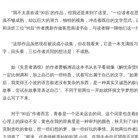
“我不太喜欢读‘90后’的作品，但我还是来到了这里。”一位读者在
虽不够成熟，却以巨大的潜力，独特的视角，冲击着既往的文学范式，
和凉炘三位“90后”作者携新作做客思南读书会，与读者聊一聊他们这
“这部作品虽然现在被说成小说集，但在我看来，它是一本充满练习意
字，回头看，三位作者共同的想法是：不成熟。
如《失意者酒馆》的作者曹畅洲说这本书从名字看就像《解忧杂货铺
一定比例调和，加上自己的一些特质，试着写出属于自己的文字。”如
后，我觉得王小波的语言叙述没有复杂的东西，是一种真实又诚恳的叙
故事，尝试在故事里表达自己”。不同于前两位一开始就怀揣文学梦想的
这么写了下来。
对于“90后”作者而言，青春是一个还未远去的词。这个词里包含着
心理上的躁动不安，黄色在我的辞典里是一种审判的颜色，秋天到了绿色
克制贪吃的食欲，想一些幻想的梦，做一些好玩的事情。其他两位作者
之消逝了。“摇滚，代表纯粹原始的欲望;小说，在我生命中可望而不可