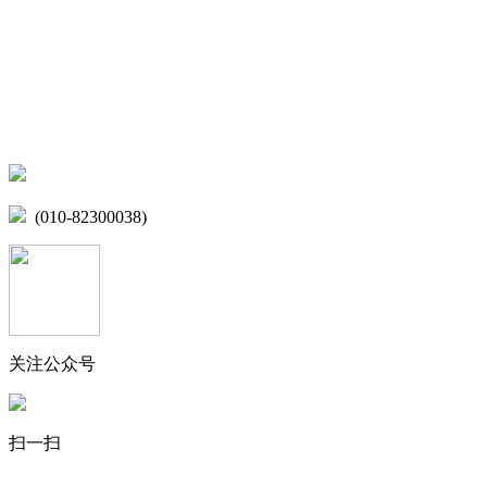
网站地图
微博
联系我们
北京市海淀区学院路15号综合楼A座6层
(010-82300038)
关注公众号
扫一扫