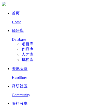
首页
Home
译研库
Database
项目库
作品库
人才库
机构库
资讯头条
Headlines
译研社区
Community
资料分享