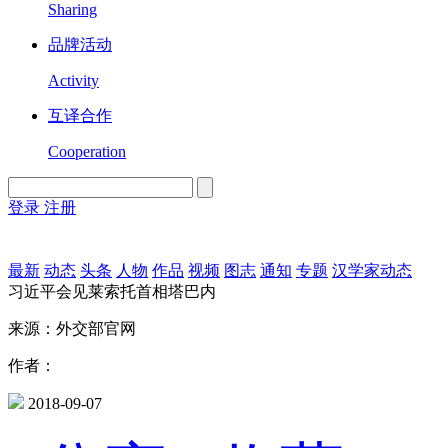
Sharing
品牌活动
Activity
互译合作
Cooperation
登录
注册
English
Version
最新
动态
头条
人物
作品
视频
图志
通知
专题
汉学家动态
习近平会见莱索托首相塔巴内
来源：外交部官网
作者：
2018-09-07