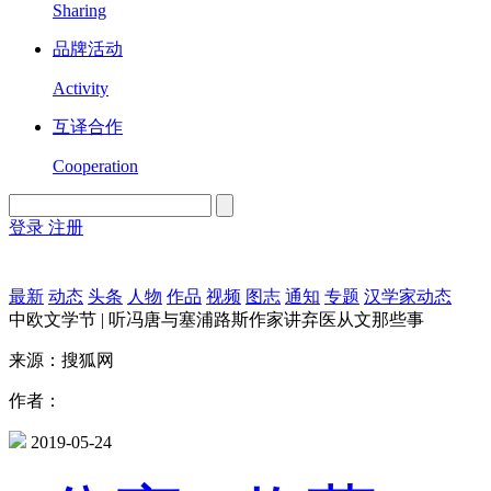
Sharing
品牌活动
Activity
互译合作
Cooperation
登录
注册
English
Version
最新
动态
头条
人物
作品
视频
图志
通知
专题
汉学家动态
中欧文学节 | 听冯唐与塞浦路斯作家讲弃医从文那些事
来源：搜狐网
作者：
2019-05-24