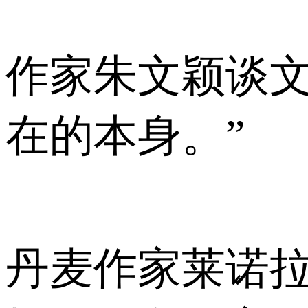
作家朱文颖谈文
在的本身。”
丹麦作家莱诺拉·克莉