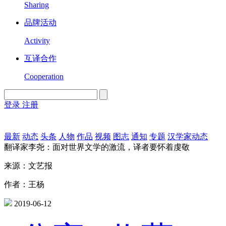
Sharing
品牌活动
Activity
互译合作
Cooperation
登录
注册
English
Version
最新
动态
头条
人物
作品
视频
图志
通知
专题
汉学家动态
翻译家李尧：面对世界文学的激流，译者要怀着虔敬
来源：文艺报
作者：王杨
2019-06-12