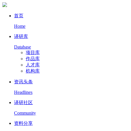
首页
Home
译研库
Database
项目库
作品库
人才库
机构库
资讯头条
Headlines
译研社区
Community
资料分享