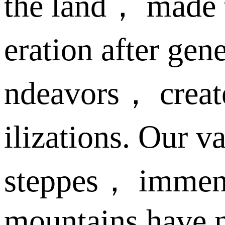
the land， made t
eration after gen
ndeavors， create
ilizations. Our v
steppes， immens
mountains have n