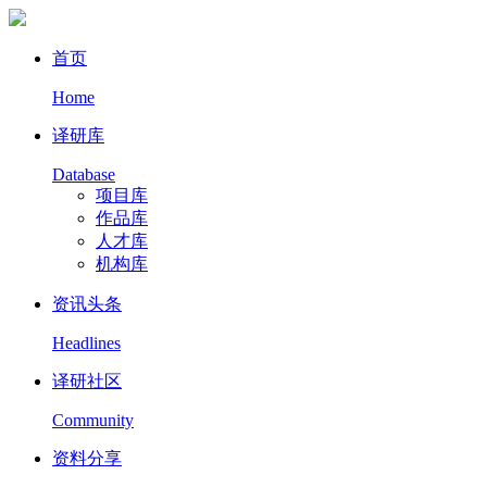
首页
Home
译研库
Database
项目库
作品库
人才库
机构库
资讯头条
Headlines
译研社区
Community
资料分享