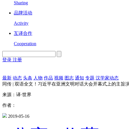
Sharing
品牌活动
Activity
互译合作
Cooperation
登录
注册
English
Version
最新
动态
头条
人物
作品
视频
图志
通知
专题
汉学家动态
同传 | 双语全文！习近平在亚洲文明对话大会开幕式上的主旨
来源：译·世界
作者：
2019-05-16