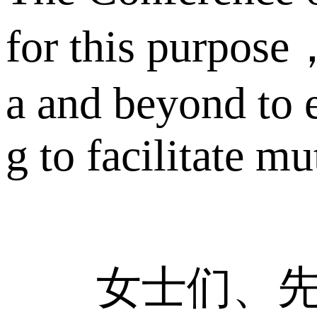
for this purpose，
a and beyond to 
g to facilitate mu
女士们、先