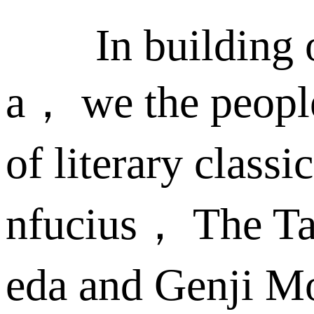
In building our 
a， we the people
of literary clas
nfucius， The T
eda and Genji Mo