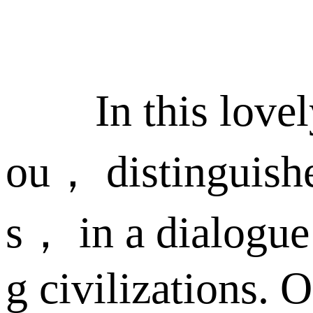
In this lovely s
ou， distinguishe
s， in a dialogue
g civilizations.