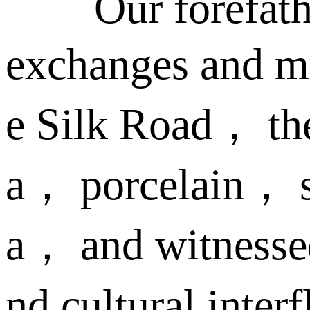
Our forefathers 
exchanges and mu
e Silk Road， th
a， porcelain， sp
a， and witnessed 
nd cultural inte