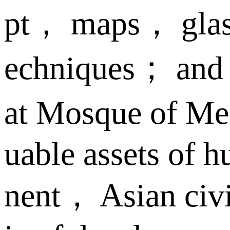
pt， maps， glass
echniques； and o
at Mosque of Me
uable assets of h
nent， Asian civi