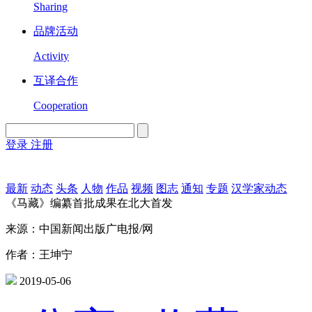
Sharing
品牌活动
Activity
互译合作
Cooperation
登录
注册
English
Version
最新
动态
头条
人物
作品
视频
图志
通知
专题
汉学家动态
《马藏》编纂首批成果在北大首发
来源：中国新闻出版广电报/网
作者：王坤宁
2019-05-06