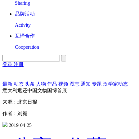
Sharing
品牌活动
Activity
互译合作
Cooperation
登录
注册
English
Version
最新
动态
头条
人物
作品
视频
图志
通知
专题
汉学家动态
意大利返还中国文物国博首展
来源：北京日报
作者：刘冕
2019-04-25