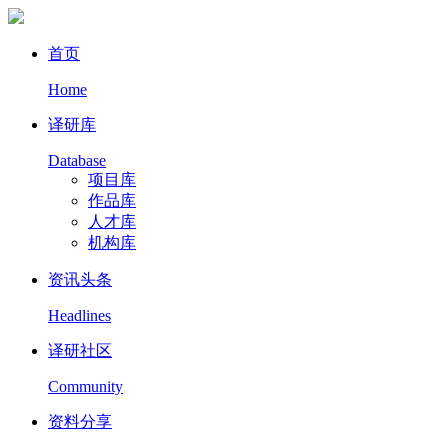
首页
Home
译研库
Database
项目库
作品库
人才库
机构库
资讯头条
Headlines
译研社区
Community
资料分享