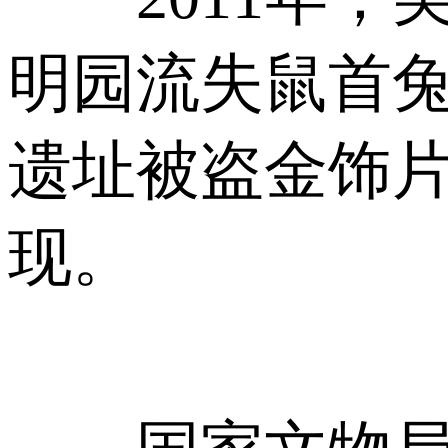
明园流失鼠首兔
遗址被盗金饰
现。