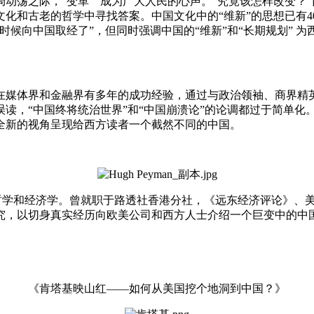
动荡之际，“变革＂成为广大人民的心声。“究竟该怎样改变？
化和古老的哲学中寻找答案。中国文化中的“维新”的思想已有4
时候向中国取经了”，但同时强调中国的“维新”和“长期规划” 
，在媒体界和金融界有多年的成功经验，通过与政治领袖、商界精
读，“中国终将统治世界”和“中国崩溃论”的论调都过于简单化
全新的视角呈现给西方读者一个截然不同的中国。
修政治、哲学和经济学。曾就职于路透社香港分社，《远东经济评论》
研究，以切身真实经历向欧美公司和西方人士介绍一个巨变中的中
《肯塔基映山红——如何从美国挖个地洞到中国？》