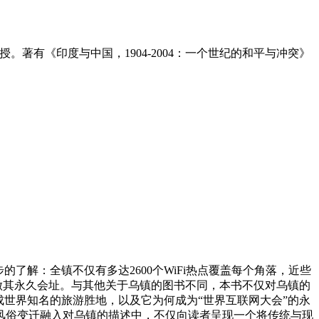
授。著有《印度与中国，1904-2004：一个世纪的和平与冲突》
了解：全镇不仅有多达2600个WiFi热点覆盖每个角落，近些
选做其永久会址。与其他关于乌镇的图书不同，本书不仅对乌镇的
成世界知名的旅游胜地，以及它为何成为“世界互联网大会”的永
风俗变迁融入对乌镇的描述中，不仅向读者呈现一个将传统与现