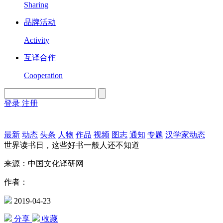
Sharing
品牌活动
Activity
互译合作
Cooperation
登录
注册
English
Version
最新
动态
头条
人物
作品
视频
图志
通知
专题
汉学家动态
世界读书日，这些好书一般人还不知道
来源：中国文化译研网
作者：
2019-04-23
分享
收藏