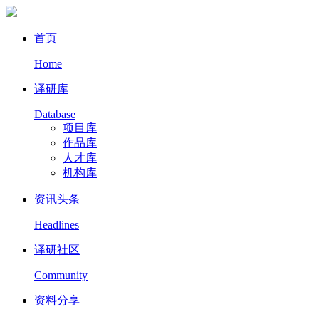
首页
Home
译研库
Database
项目库
作品库
人才库
机构库
资讯头条
Headlines
译研社区
Community
资料分享