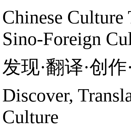
Chinese Culture 
Sino-Foreign Cul
发现·翻译·创
Discover, Transl
Culture