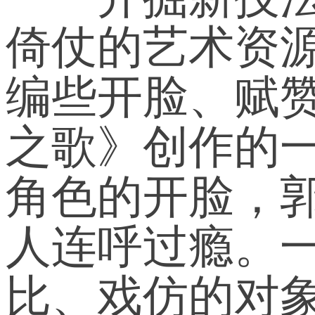
倚仗的艺术资
编些开脸、赋
之歌》创作的
角色的开脸，郭
人连呼过瘾。
比、戏仿的对