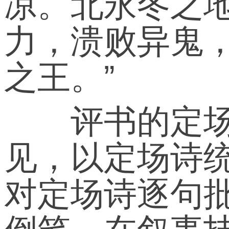
凉。北永冬之
力，溃败异鬼
之王。”
评书的定场诗
见，以定场诗
对定场诗逐句