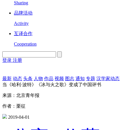
Sharing
品牌活动
Activity
互译合作
Cooperation
登录
注册
English
Version
最新
动态
头条
人物
作品
视频
图志
通知
专题
汉学家动态
当《哈利·波特》《冰与火之歌》变成了中国评书
来源：北京青年报
作者：栗征
2019-04-01