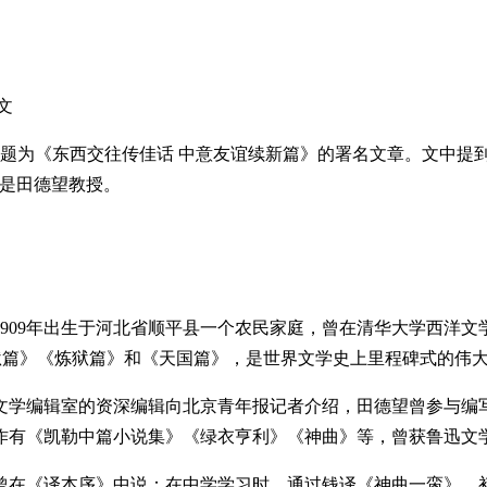
文
表题为《东西交往传佳话 中意友谊续新篇》的署名文章。文中提
就是田德望教授。
09年出生于河北省顺平县一个农民家庭，曾在清华大学西洋文
《地狱篇》《炼狱篇》和《天国篇》，是世界文学史上里程碑式的伟
学编辑室的资深编辑向北京青年报记者介绍，田德望曾参与编写
作有《凯勒中篇小说集》《绿衣亨利》《神曲》等，曾获鲁迅文
望曾在《译本序》中说：在中学学习时，通过钱译《神曲一脔》，