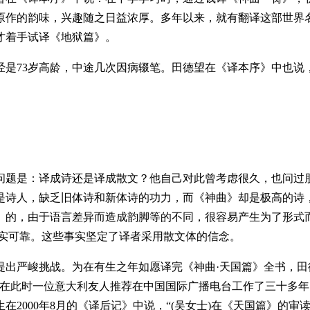
原作的韵味，兴趣随之日益浓厚。多年以来，就有翻译这部世界名
才着手试译《地狱篇》。
73岁高龄，中途几次因病辍笔。田德望在《译本序》中也说，
题是：译成诗还是译成散文？他自己对此曾考虑很久，也问过朋
是诗人，缺乏旧体诗和新体诗的功力，而《神曲》却是极高的诗，
》的，由于语言差异而造成韵脚等的不同，很容易产生为了形式
尤为忠实可靠。这些事实坚定了译者采用散文体的信念。
严峻挑战。为在有生之年如愿译完《神曲·天国篇》全书，田
好在此时一位意大利友人推荐在中国国际广播电台工作了三十多
在2000年8月的《译后记》中说，“(吴女士)在《天国篇》的