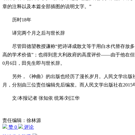
章的注释以及本篇全部插图的说明文字。”
历时18年
译完两个月之后与世长辞
尽管田德望教授谦称“把诗译成散文等于用白水代替存放多年
高的学术价值”；也得到意大利政府的高度评价——由于他在但丁
0月6日，田先生即与世长辞。
另外，《神曲》的出版也经历了漫长岁月。人民文学出版社出版《
月，分别由三位责任编辑先后编发。而人民文学出版社在201
文/本报记者 张知依 统筹/刘江华
责任编辑：徐林源
赞 0
评论