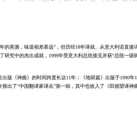
的美酒，味道相差甚远”，但历经18年译就、从意大利语直接
研究中的杰出成就，1999年受意大利总统接见并获“总统一级骑士
神曲》的时间跨度长达11年：《地狱篇》出版于1990年1月，
5年推出了“中国翻译家译丛”第一辑，其中也收入了《田德望译神