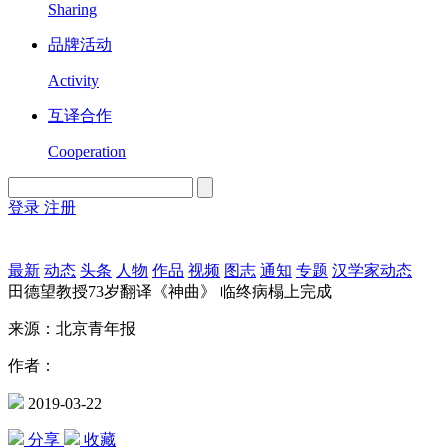
Sharing
品牌活动
Activity
互译合作
Cooperation
登录
注册
English
Version
最新
动态
头条
人物
作品
视频
图志
通知
专题
汉学家动态
田德望教授73岁翻译《神曲》 临终病榻上完成
来源：北京青年报
作者：
2019-03-22
分享
收藏