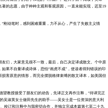
著的志愿，由于种种主观和客观原因，一直未能实现，迟至19
“刚动笔时，感到困难重重，力不从心，产生了失败主义情
友们，大家意见很不一致，最后，自己决定译成散文。个中原
如果不自量译成诗体，恐怕“画虎不成”，使读者得到错误的印
而损害原意的情形，而完全摆脱格律束缚的散文译本，如美国但
德望教授接受了朋友们的劝告，先译正文再作注释，“待译完正
年的吴淑英女士做田先生的助手——吴女士是一位资深的意大利
审读、校订和注释中与我密切合作，并独立完成本篇第七至二十九