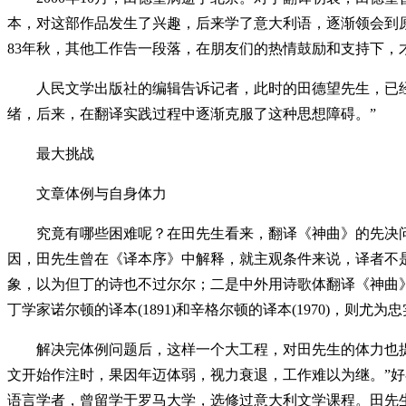
本，对这部作品发生了兴趣，后来学了意大利语，逐渐领会到
83年秋，其他工作告一段落，在朋友们的热情鼓励和支持下，
人民文学出版社的编辑告诉记者，此时的田德望先生，已经是
绪，后来，在翻译实践过程中逐渐克服了这种思想障碍。”
最大挑战
文章体例与自身体力
究竟有哪些困难呢？在田先生看来，翻译《神曲》的先决问
因，田先生曾在《译本序》中解释，就主观条件来说，译者不
象，以为但丁的诗也不过尔尔；二是中外用诗歌体翻译《神曲
丁学家诺尔顿的译本(1891)和辛格尔顿的译本(1970)，则
解决完体例问题后，这样一个大工程，对田先生的体力也提出
文开始作注时，果因年迈体弱，视力衰退，工作难以为继。”
语言学者，曾留学于罗马大学，选修过意大利文学课程。田先生