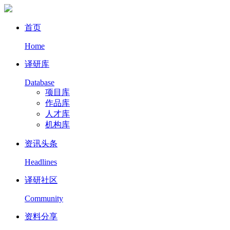
首页
Home
译研库
Database
项目库
作品库
人才库
机构库
资讯头条
Headlines
译研社区
Community
资料分享