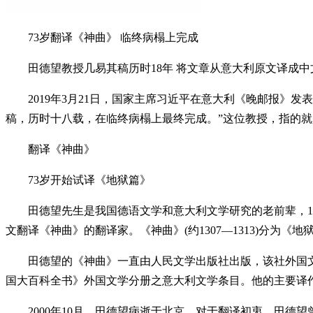
73岁翻译《神曲》 临终病榻上完成
田德望教授几易其稿历时18年 将文章从意大利原文译成中
2019年3月21日，国家主席习近平在意大利《晚邮报》发
稿，历时十八载，在临终病榻上最终完成。”这位教授，指的
翻译《神曲》
73岁开始试译《地狱篇》
田德望先生是我国德语文学和意大利文学研究的老前辈，19
文翻译《神曲》的翻译家。《神曲》(约1307—1313)分为
田德望的《神曲》一直由人民文学出版社出版，该社外国文
国大百科全书》外国文学分册之意大利文学条目。他的主要译
2000年10月，田德望病逝于北京。对于翻译初衷，田德